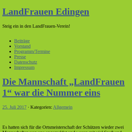
LandFrauen Edingen
Steig ein in den LandFrauen-Verein!
Beiträge
Vorstand
Programm/Termine
Presse
Datenschutz
Impressum
Die Mannschaft „LandFrauen
1“ war die Nummer eins
25. Juli 2017
· Kategorien:
Allgemein
Es hatten sich für die Ortsmeisterschaft der Schützen wieder zwei