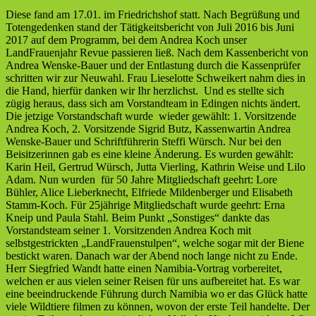
Diese fand am 17.01. im Friedrichshof statt. Nach Begrüßung und
Totengedenken stand der Tätigkeitsbericht von Juli 2016 bis Juni
2017 auf dem Programm, bei dem Andrea Koch unser
LandFrauenjahr Revue passieren ließ. Nach dem Kassenbericht von
Andrea Wenske-Bauer und der Entlastung durch die Kassenprüfer
schritten wir zur Neuwahl.
Frau Lieselotte Schweikert nahm dies in
die Hand, hierfür danken wir Ihr herzlichst. Und es stellte sich
zügig heraus, dass sich am Vorstandteam in Edingen nichts ändert.
Die jetzige Vorstandschaft wurde wieder gewählt: 1. Vorsitzende
Andrea Koch, 2. Vorsitzende Sigrid Butz, Kassenwartin Andrea
Wenske-Bauer und Schriftführerin Steffi Würsch. Nur bei den
Beisitzerinnen gab es eine kleine Änderung. Es wurden gewählt:
Karin Heil, Gertrud Würsch, Jutta Vierling, Kathrin Weise und Lilo
Adam. Nun wurden für 50 Jahre Mitgliedschaft geehrt: Lore
Bühler, Alice Lieberknecht, Elfriede Mildenberger und Elisabeth
Stamm-Koch. Für 25jährige Mitgliedschaft wurde geehrt: Erna
Kneip und Paula Stahl.
Beim Punkt „Sonstiges“ dankte das
Vorstandsteam seiner 1. Vorsitzenden Andrea Koch mit
selbstgestrickten „LandFrauenstulpen“, welche sogar mit der Biene
bestickt waren. Danach war der Abend noch lange nicht zu Ende.
Herr Siegfried Wandt hatte einen Namibia-Vortrag vorbereitet,
welchen er aus vielen seiner Reisen für uns aufbereitet hat. Es war
eine beeindruckende Führung durch Namibia wo er das Glück hatte
viele Wildtiere filmen zu können, wovon der erste Teil handelte. Der