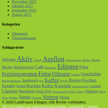
November 2025
Oktober 2025
September 2025
August 2025
Kategorien
Allgemein
Veranstaltungen
Schlagwörter
Aktiv
Ausflug
Advent
Anwalt
Autorenlesung
Backen
Basteln
Edingen
Café
Feier
Bücher
Bücherwurm
Diskussion
Fotos
Ferienprogramm
Führung
Geschichte
Gemüse
Kaffee
Kerwe
Kochen
Jungbusch
Handschuhsheim
Jura
Kegeln
Kreativ
Kuchen
Kultur
Kurpfalz
Krimi
Lesung
Landwirtschaft
Literatur
Mannheim
Nora Noé
Pflanzen
Organspende Vortrag
Ostern
Recht
Vortrag
Verein
Winter
Sport
Stauden
Vorsorge
© 2026 LandFrauen Edingen. Alle Rechte vorbehalten.
Wir verwenden nur unbedingt notwendige, essenzielle Cookies.