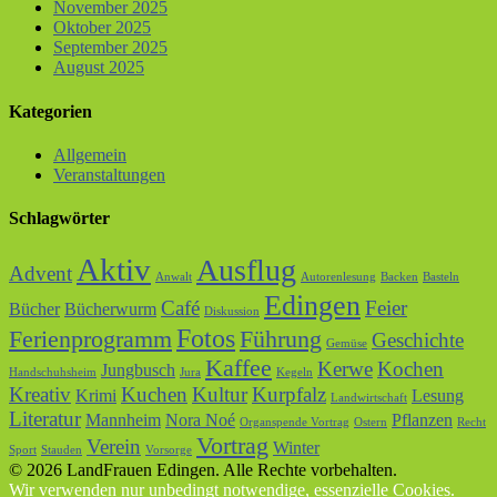
November 2025
Oktober 2025
September 2025
August 2025
Kategorien
Allgemein
Veranstaltungen
Schlagwörter
Aktiv
Ausflug
Advent
Anwalt
Autorenlesung
Backen
Basteln
Edingen
Café
Feier
Bücher
Bücherwurm
Diskussion
Fotos
Ferienprogramm
Führung
Geschichte
Gemüse
Kaffee
Kerwe
Kochen
Jungbusch
Handschuhsheim
Jura
Kegeln
Kreativ
Kuchen
Kultur
Kurpfalz
Krimi
Lesung
Landwirtschaft
Literatur
Mannheim
Nora Noé
Pflanzen
Organspende Vortrag
Ostern
Recht
Vortrag
Verein
Winter
Sport
Stauden
Vorsorge
© 2026 LandFrauen Edingen. Alle Rechte vorbehalten.
Wir verwenden nur unbedingt notwendige, essenzielle Cookies.