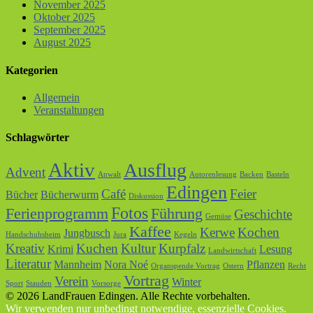
November 2025
Oktober 2025
September 2025
August 2025
Kategorien
Allgemein
Veranstaltungen
Schlagwörter
Aktiv
Ausflug
Advent
Anwalt
Autorenlesung
Backen
Basteln
Edingen
Café
Feier
Bücher
Bücherwurm
Diskussion
Fotos
Ferienprogramm
Führung
Geschichte
Gemüse
Kaffee
Kerwe
Kochen
Jungbusch
Handschuhsheim
Jura
Kegeln
Kreativ
Kuchen
Kultur
Kurpfalz
Krimi
Lesung
Landwirtschaft
Literatur
Mannheim
Nora Noé
Pflanzen
Organspende Vortrag
Ostern
Recht
Vortrag
Verein
Winter
Sport
Stauden
Vorsorge
© 2026 LandFrauen Edingen. Alle Rechte vorbehalten.
Wir verwenden nur unbedingt notwendige, essenzielle Cookies.