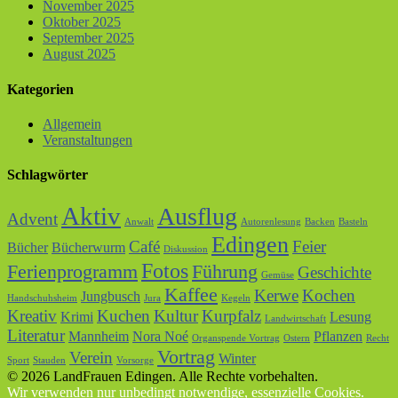
November 2025
Oktober 2025
September 2025
August 2025
Kategorien
Allgemein
Veranstaltungen
Schlagwörter
Aktiv
Ausflug
Advent
Anwalt
Autorenlesung
Backen
Basteln
Edingen
Café
Feier
Bücher
Bücherwurm
Diskussion
Fotos
Ferienprogramm
Führung
Geschichte
Gemüse
Kaffee
Kerwe
Kochen
Jungbusch
Handschuhsheim
Jura
Kegeln
Kreativ
Kuchen
Kultur
Kurpfalz
Krimi
Lesung
Landwirtschaft
Literatur
Mannheim
Nora Noé
Pflanzen
Organspende Vortrag
Ostern
Recht
Vortrag
Verein
Winter
Sport
Stauden
Vorsorge
© 2026 LandFrauen Edingen. Alle Rechte vorbehalten.
Wir verwenden nur unbedingt notwendige, essenzielle Cookies.