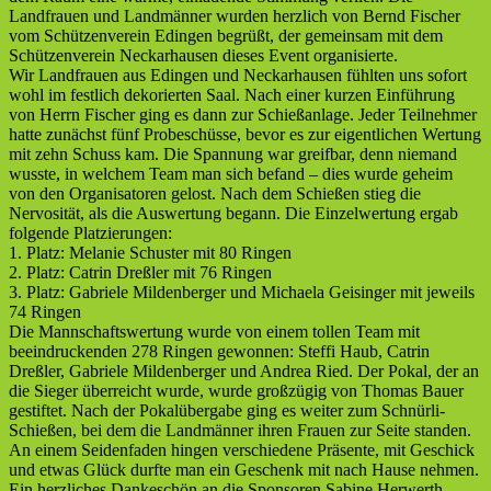
Landfrauen und Landmänner wurden herzlich von Bernd Fischer
vom Schützenverein Edingen begrüßt, der gemeinsam mit dem
Schützenverein Neckarhausen dieses Event organisierte.
Wir Landfrauen aus Edingen und Neckarhausen fühlten uns sofort
wohl im festlich dekorierten Saal. Nach einer kurzen Einführung
von Herrn Fischer ging es dann zur Schießanlage. Jeder Teilnehmer
hatte zunächst fünf Probeschüsse, bevor es zur eigentlichen Wertung
mit zehn Schuss kam. Die Spannung war greifbar, denn niemand
wusste, in welchem Team man sich befand – dies wurde geheim
von den Organisatoren gelost. Nach dem Schießen stieg die
Nervosität, als die Auswertung begann. Die Einzelwertung ergab
folgende Platzierungen:
1. Platz: Melanie Schuster mit 80 Ringen
2. Platz: Catrin Dreßler mit 76 Ringen
3. Platz: Gabriele Mildenberger und Michaela Geisinger mit jeweils
74 Ringen
Die Mannschaftswertung wurde von einem tollen Team mit
beeindruckenden 278 Ringen gewonnen: Steffi Haub, Catrin
Dreßler, Gabriele Mildenberger und Andrea Ried. Der Pokal, der an
die Sieger überreicht wurde, wurde großzügig von Thomas Bauer
gestiftet. Nach der Pokalübergabe ging es weiter zum Schnürli-
Schießen, bei dem die Landmänner ihren Frauen zur Seite standen.
An einem Seidenfaden hingen verschiedene Präsente, mit Geschick
und etwas Glück durfte man ein Geschenk mit nach Hause nehmen.
Ein herzliches Dankeschön an die Sponsoren Sabine Herwerth,