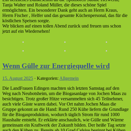
Tanja Walter und Roland Müller, die dieses schöne Spiel
ermöglichten. Ein besonderer Dank geht auch an Herrn Kraus,
Herrn Fischer , Helfer und das gesamte Küchenpersonal, das für die
köstlichen Speisen sorgte.
Wir blicken auf einen tollen Abend zurück und freuen uns schon
jetzt auf ein Wiedersehen!
Wenn Gülle zur Energiequelle wird
15. August 2025
· Kategorien:
Allgemein
Die LandFrauen Edingen machten sich letzten Samstag auf den
Weg nach Neubotsheim, um die Biogasanlage von Jochen Maas zu
besichtigen. Trotz großer Hitze versammelten sich 45 Teilnehmer,
auch viele Gäste waren dabei. Vor Ort nahm Jochen Maas die
Gruppe gekonnt an die Hand: Rund 250 Kühe liefern die Grundlage
für die Biogasproduktion, wodurch täglich Strom für rund 1000
Haushalte entsteht. Er erklärte anschaulich, wie Gülle und Wärme
gemeinsam ein Kraftwerk der Zukunft bilden. Der heiße Tag setzte
auch den Kühen zu. Bereits ab 10 Grad Celsius beginnt bei Kühen