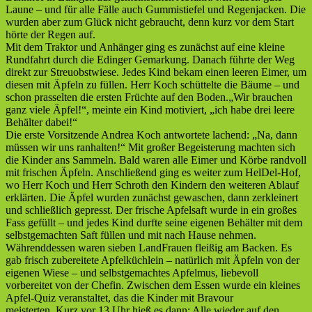
Laune – und für alle Fälle auch Gummistiefel und Regenjacken. Die
wurden aber zum Glück nicht gebraucht, denn kurz vor dem Start
hörte der Regen auf.
Mit dem Traktor und Anhänger ging es zunächst auf eine kleine
Rundfahrt durch die Edinger Gemarkung. Danach führte der Weg
direkt zur Streuobstwiese. Jedes Kind bekam einen leeren Eimer, um
diesen mit Äpfeln zu füllen. Herr Koch schüttelte die Bäume – und
schon prasselten die ersten Früchte auf den Boden.„Wir brauchen
ganz viele Äpfel!“, meinte ein Kind motiviert, „ich habe drei leere
Behälter dabei!“
Die erste Vorsitzende Andrea Koch antwortete lachend: „Na, dann
müssen wir uns ranhalten!“ Mit großer Begeisterung machten sich
die Kinder ans Sammeln. Bald waren alle Eimer und Körbe randvoll
mit frischen Äpfeln. Anschließend ging es weiter zum HelDel-Hof,
wo Herr Koch und Herr Schroth den Kindern den weiteren Ablauf
erklärten. Die Äpfel wurden zunächst gewaschen, dann zerkleinert
und schließlich gepresst. Der frische Apfelsaft wurde in ein großes
Fass gefüllt – und jedes Kind durfte seine eigenen Behälter mit dem
selbstgemachten Saft füllen und mit nach Hause nehmen.
Währenddessen waren sieben LandFrauen fleißig am Backen. Es
gab frisch zubereitete Apfelküchlein – natürlich mit Äpfeln von der
eigenen Wiese – und selbstgemachtes Apfelmus, liebevoll
vorbereitet von der Chefin. Zwischen dem Essen wurde ein kleines
Apfel-Quiz veranstaltet, das die Kinder mit Bravour
meisterten. Kurz vor 13 Uhr hieß es dann: Alle wieder auf den