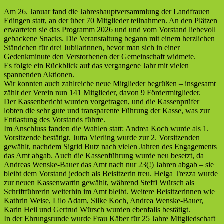
Am 26. Januar fand die Jahreshauptversammlung der Landfrauen
Edingen statt, an der über 70 Mitglieder teilnahmen. An den Plätzen
erwarteten sie das Programm 2026 und und vom Vorstand liebevoll
gebackene Snacks. Die Veranstaltung begann mit einem herzlichen
Ständchen für drei Jubilarinnen, bevor man sich in einer
Gedenkminute den Verstorbenen der Gemeinschaft widmete.
Es folgte ein Rückblick auf das vergangene Jahr mit vielen
spannenden Aktionen.
Wir konnten auch zahlreiche neue Mitglieder begrüßen – insgesamt
zählt der Verein nun 141 Mitglieder, davon 9 Fördermitglieder.
Der Kassenbericht wurden vorgetragen, und die Kassenprüfer
lobten die sehr gute und transparente Führung der Kasse, was zur
Entlastung des Vorstands führte.
Im Anschluss fanden die Wahlen statt: Andrea Koch wurde als 1.
Vorsitzende bestätigt. Jutta Vierling wurde zur 2. Vorsitzenden
gewählt, nachdem Sigrid Butz nach vielen Jahren des Engagements
das Amt abgab. Auch die Kassenführung wurde neu besetzt, da
Andreas Wenske-Bauer das Amt nach nur 23(!) Jahren abgab – sie
bleibt dem Vorstand jedoch als Beisitzerin treu. Helga Trezza wurde
zur neuen Kassenwartin gewählt, während Steffi Würsch als
Schriftführerin weiterhin im Amt bleibt. Weitere Beisitzerinnen wie
Kathrin Weise, Lilo Adam, Silke Koch, Andrea Wenske-Bauer,
Karin Heil und Gertrud Würsch wurden ebenfalls bestätigt.
In der Ehrungsrunde wurde Frau Käber für 25 Jahre Mitgliedschaft