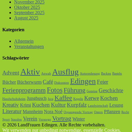
November 2025
Oktober 2025
September 2025
August 2025
Kategorien
Allgemein
Veranstaltungen
Schlagwörter
Aktiv
Ausflug
Advent
Anwalt
Autorenlesung
Backen
Basteln
Edingen
Café
Feier
Bücher
Bücherwurm
Diskussion
Fotos
Ferienprogramm
Führung
Geschichte
Gemüse
Kaffee
Kerwe
Kochen
Jungbusch
Handschuhsheim
Jura
Kegeln
Kreativ
Kuchen
Kultur
Kurpfalz
Krimi
Lesung
Landwirtschaft
Literatur
Mannheim
Nora Noé
Pflanzen
Organspende Vortrag
Ostern
Recht
Vortrag
Verein
Winter
Sport
Stauden
Vorsorge
© 2026 LandFrauen Edingen. Alle Rechte vorbehalten.
Wir verwenden nur unbedingt notwendige, essenzielle Cookies.