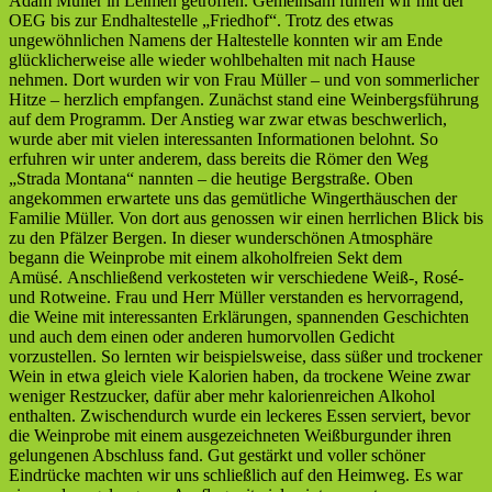
Adam Müller in Leimen getroffen. Gemeinsam fuhren wir mit der
OEG bis zur Endhaltestelle „Friedhof“. Trotz des etwas
ungewöhnlichen Namens der Haltestelle konnten wir am Ende
glücklicherweise alle wieder wohlbehalten mit nach Hause
nehmen. Dort wurden wir von Frau Müller – und von sommerlicher
Hitze – herzlich empfangen. Zunächst stand eine Weinbergsführung
auf dem Programm. Der Anstieg war zwar etwas beschwerlich,
wurde aber mit vielen interessanten Informationen belohnt. So
erfuhren wir unter anderem, dass bereits die Römer den Weg
„Strada Montana“ nannten – die heutige Bergstraße. Oben
angekommen erwartete uns das gemütliche Wingerthäuschen der
Familie Müller. Von dort aus genossen wir einen herrlichen Blick bis
zu den Pfälzer Bergen. In dieser wunderschönen Atmosphäre
begann die Weinprobe mit einem alkoholfreien Sekt dem
Amüsé. Anschließend verkosteten wir verschiedene Weiß-, Rosé-
und Rotweine. Frau und Herr Müller verstanden es hervorragend,
die Weine mit interessanten Erklärungen, spannenden Geschichten
und auch dem einen oder anderen humorvollen Gedicht
vorzustellen. So lernten wir beispielsweise, dass süßer und trockener
Wein in etwa gleich viele Kalorien haben, da trockene Weine zwar
weniger Restzucker, dafür aber mehr kalorienreichen Alkohol
enthalten. Zwischendurch wurde ein leckeres Essen serviert, bevor
die Weinprobe mit einem ausgezeichneten Weißburgunder ihren
gelungenen Abschluss fand. Gut gestärkt und voller schöner
Eindrücke machten wir uns schließlich auf den Heimweg. Es war