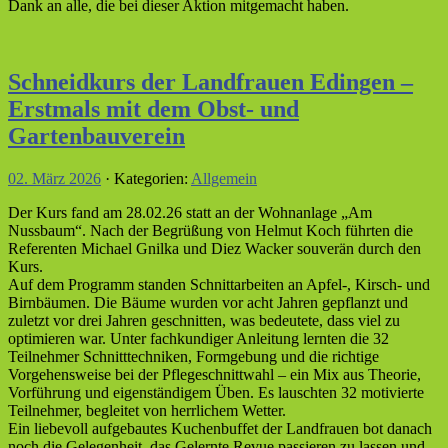
Dank an alle, die bei dieser Aktion mitgemacht haben.
Schneidkurs der Landfrauen Edingen –
Erstmals mit dem Obst- und
Gartenbauverein
02. März 2026
· Kategorien:
Allgemein
Der Kurs fand am 28.02.26 statt an der Wohnanlage „Am
Nussbaum“. Nach der Begrüßung von Helmut Koch führten die
Referenten Michael Gnilka und Diez Wacker souverän durch den
Kurs.
Auf dem Programm standen Schnittarbeiten an Apfel-, Kirsch- und
Birnbäumen. Die Bäume wurden vor acht Jahren gepflanzt und
zuletzt vor drei Jahren geschnitten, was bedeutete, dass viel zu
optimieren war. Unter fachkundiger Anleitung lernten die 32
Teilnehmer Schnitttechniken, Formgebung und die richtige
Vorgehensweise bei der Pflegeschnittwahl – ein Mix aus Theorie,
Vorführung und eigenständigem Üben. Es lauschten 32 motivierte
Teilnehmer, begleitet von herrlichem Wetter.
Ein liebevoll aufgebautes Kuchenbuffet der Landfrauen bot danach
noch die Gelegenheit, das Gelernte Revue passieren zu lassen und