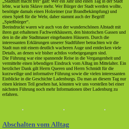
„Stadtluft macht frei“ galt: Wer ein Jahr und einen Tag in der Stadt
lebte, war kein Sklave mehr. Wer Bürger der Stadt werden wollte,
benötigte damals einen Holzeimer (zur Brandbekämpfung) und
einen Spieß für die Wehr, daher stammt auch der Begriff
„Spießbürger“.
Beeindruckt waren wir auch von der wunderschönen Altstadt mit
ihren gut erhaltenen Fachwerkhäusern, den historischen Gassen und
den in die alte Stadtmauer eingebauten Häusern. Durch die
interessanten Erklärungen unserer Stadtführer betrachten wir die
Stadt nun mit einem deutlich wacheren Auge und entdecken viele
Details, an denen wir bisher achtlos vorbeigegangen sind.
Die Führung war eine spannende Reise in die Vergangenheit und
vermittelte einen lebendigen Eindruck vom Alltag im Mittelalter. Ein
herzlicher Dank gilt Herrn Queren und Herrn Schmidt für die
kurzweilige und informative Führung sowie die vielen interessanten
Einblicke in die Geschichte Ladenburgs. Da man an diesem Tag nur
einen kleinen Teil gesehen hat, könnten wir uns vorstellen bei einer
nächsten Führung noch mehr Informationen über Ladenburg zu
erfahren.
Abschalten vom Alltag