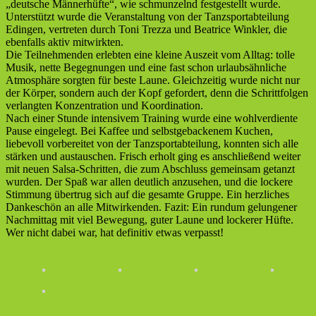
„deutsche Männerhüfte“, wie schmunzelnd festgestellt wurde.
Unterstützt wurde die Veranstaltung von der Tanzsportabteilung
Edingen, vertreten durch Toni Trezza und Beatrice Winkler, die
ebenfalls aktiv mitwirkten.
Die Teilnehmenden erlebten eine kleine Auszeit vom Alltag: tolle
Musik, nette Begegnungen und eine fast schon urlaubsähnliche
Atmosphäre sorgten für beste Laune. Gleichzeitig wurde nicht nur
der Körper, sondern auch der Kopf gefordert, denn die Schrittfolgen
verlangten Konzentration und Koordination.
Nach einer Stunde intensivem Training wurde eine wohlverdiente
Pause eingelegt. Bei Kaffee und selbstgebackenem Kuchen,
liebevoll vorbereitet von der Tanzsportabteilung, konnten sich alle
stärken und austauschen. Frisch erholt ging es anschließend weiter
mit neuen Salsa-Schritten, die zum Abschluss gemeinsam getanzt
wurden. Der Spaß war allen deutlich anzusehen, und die lockere
Stimmung übertrug sich auf die gesamte Gruppe. Ein herzliches
Dankeschön an alle Mitwirkenden. Fazit: Ein rundum gelungener
Nachmittag mit viel Bewegung, guter Laune und lockerer Hüfte.
Wer nicht dabei war, hat definitiv etwas verpasst!