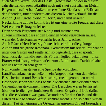
auch Stefan Wetzel, der das Gestell gebaut hat und der in diesem
Jahr die LandFrauen tatkräftig noch mit zwei zusätzlichen Metall-
Bögen unterstützt hat. Außerdem erwähnte Sie, dass der Erlös aus
den Spenden, unter anderem aus diesem Kuchenverkauf, für die
Aktion „Die Kirche bleibt im Dorf“, und damit unserer
Neckarkirche zugute kommt. Es ist uns eine große Freude, auf diese
Weise einen Beitrag zu leisten.
Dann sprach Bürgermeister König und meinte dazu
augenzwinkernd, dass er den Brunnen wohl vergrößern müsse,
wenn der Osterbrunnen weiterhin jedes Jahr wachse.
Auch Pfarrer Herr Kreissig freute sich sehr über die gelungene
Aktion und die große Resonanz. Gemeinsam mit seiner Frau war er
unter den Gästen und zeigte sich so begeistert, dass er spontan
beschloss, den LandFrauen als Fördermitglied beizutreten – unser
Pfarrer wird also gewissermaßen zum „Landmann“. Darüber haben
wir uns natürlich sehr gefreut.
Nun konnte man gegen eine Spende die köstlichen
LandFrauenkuchen genießen – ein Angebot, das von den vielen
Besucherinnen und Besuchern sehr gerne angenommen wurde.
Besonders schön war, dass so viele Menschen aus verschiedenen
Generationen gekommen waren. Die Besucher waren begeistert
über den festlich geschmückten Brunnen. Es gab viel Lob dafür,
dass diese Aktion etwas ganz Besonderes für den Ort ist und die
Osterzeit auf so schöne Weise sichtbar macht. Und so haben wir an
diesem Tag gemeinsam die Osterzeit in unserem Ort auf besondere