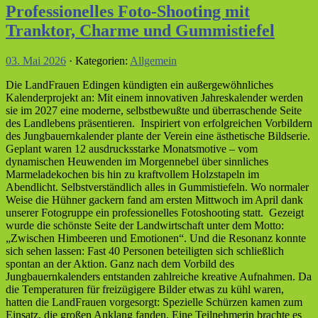
Professionelles Foto-Shooting mit
Tranktor, Charme und Gummistiefel
03. Mai 2026
· Kategorien:
Allgemein
Die LandFrauen Edingen kündigten ein außergewöhnliches
Kalenderprojekt an: Mit einem innovativen Jahreskalender werden
sie im 2027 eine moderne, selbstbewußte und überraschende Seite
des Landlebens präsentieren. Inspiriert von erfolgreichen Vorbildern
des
Jungbauernkalender
plante der Verein eine ästhetische Bildserie.
Geplant waren 12 ausdrucksstarke Monatsmotive – vom
dynamischen Heuwenden im Morgennebel über sinnliches
Marmeladekochen bis hin zu kraftvollem Holzstapeln im
Abendlicht. Selbstverständlich alles in Gummistiefeln. Wo normaler
Weise die Hühner gackern fand am ersten Mittwoch im April dank
unserer Fotogruppe ein professionelles Fotoshooting statt. Gezeigt
wurde die schönste Seite der Landwirtschaft unter dem Motto:
„Zwischen Himbeeren und Emotionen“. Und die Resonanz konnte
sich sehen lassen: Fast 40 Personen beteiligten sich schließlich
spontan an der Aktion. Ganz nach dem Vorbild des
Jungbauernkalenders entstanden zahlreiche kreative Aufnahmen. Da
die Temperaturen für freizügigere Bilder etwas zu kühl waren,
hatten die LandFrauen vorgesorgt: Spezielle Schürzen kamen zum
Einsatz, die großen Anklang fanden. Eine Teilnehmerin brachte es