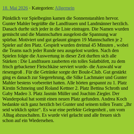
18. Mai 2026
· Kategorien:
Allgemein
Pünktlich vor Spielbeginn kamen die Sonnenstarahlen hervor.
Gunter Mahler begrüßte die Landfrauen und Landmänner herzlich.
Danach durfte sich jeder in die Liste eintragen. Die Namen wurden
gemischt und die Mannschaften ausgelost-die Spannung war
spürbar. Motiviert und gut gelaunt gingen 19 Mannschaften je 2
Spieler auf den Platz. Gespielt wurden dreimal 45 Minuten , wobei
die Teams nach jeder Runde neu ausgelost wurden. Nach den
Spielen folgte die Auswertung in dieser Zeit durften sich alle
Stärken : Die Landfrauen zauberten ein tolles Salatbüfett, zu dem
frisch gebackener Fleischkäse serviert wurde- die Auswahl war
riesengroß . Für die Getränke sorgte der Boule-Club. Gut gestärkt
ging es danach zur Siegerehrung, die Silke Lachmaier und Gunter
Mahler bestens vorbereitet hatten. Alle hörten gespannt zu 1. Platz
Kirstin Schmeing und Roland Kettner 2. Platz Bettina Schroth und
Gaby Madeo 3. Platz Jasmin Müller und Joachim Ziegler. Der
Wanderpokal hat somit einen neuen Platz gefunden. Andrea Koch
bedankte sich ganz herzlich bei Gunter und seinem tollen Team: „Ihr
seid wirklich spitze“. Es war eine perfekte Gelegenheit , um vom
Alltag abzuschalten. Es wurde viel gelacht und alle freuen sich
schon auf ein Wiedersehen.