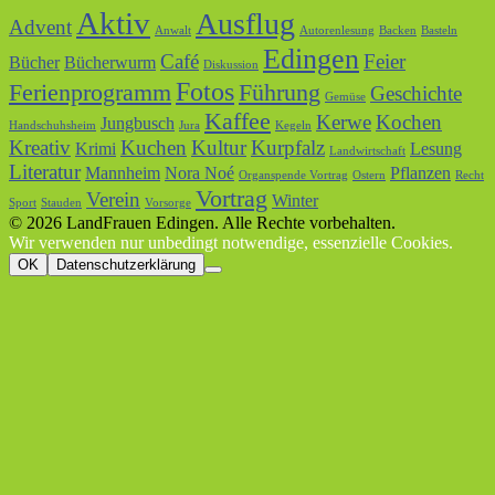
Aktiv
Ausflug
Advent
Anwalt
Autorenlesung
Backen
Basteln
Edingen
Café
Feier
Bücher
Bücherwurm
Diskussion
Fotos
Ferienprogramm
Führung
Geschichte
Gemüse
Kaffee
Kerwe
Kochen
Jungbusch
Handschuhsheim
Jura
Kegeln
Kreativ
Kuchen
Kultur
Kurpfalz
Krimi
Lesung
Landwirtschaft
Literatur
Mannheim
Nora Noé
Pflanzen
Organspende Vortrag
Ostern
Recht
Vortrag
Verein
Winter
Sport
Stauden
Vorsorge
© 2026 LandFrauen Edingen. Alle Rechte vorbehalten.
Wir verwenden nur unbedingt notwendige, essenzielle Cookies.
OK
Datenschutzerklärung