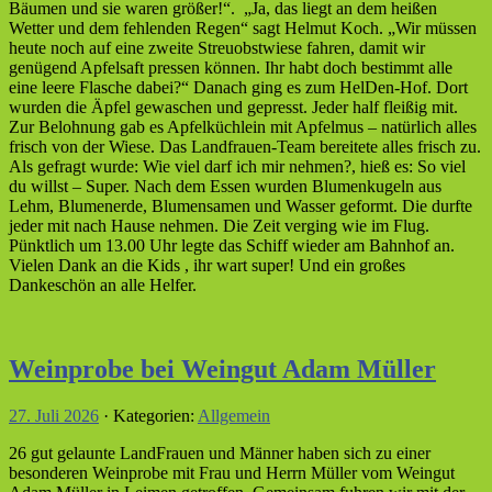
Bäumen und sie waren größer!“. „Ja, das liegt an dem heißen
Wetter und dem fehlenden Regen“ sagt Helmut Koch. „Wir müssen
heute noch auf eine zweite Streuobstwiese fahren, damit wir
genügend Apfelsaft pressen können. Ihr habt doch bestimmt alle
eine leere Flasche dabei?“ Danach ging es zum HelDen-Hof. Dort
wurden die Äpfel gewaschen und gepresst. Jeder half fleißig mit.
Zur Belohnung gab es Apfelküchlein mit Apfelmus – natürlich alles
frisch von der Wiese. Das Landfrauen-Team bereitete alles frisch zu.
Als gefragt wurde: Wie viel darf ich mir nehmen?, hieß es: So viel
du willst – Super. Nach dem Essen wurden Blumenkugeln aus
Lehm, Blumenerde, Blumensamen und Wasser geformt. Die durfte
jeder mit nach Hause nehmen. Die Zeit verging wie im Flug.
Pünktlich um 13.00 Uhr legte das Schiff wieder am Bahnhof an.
Vielen Dank an die Kids , ihr wart super! Und ein großes
Dankeschön an alle Helfer.
Weinprobe bei Weingut Adam Müller
27. Juli 2026
· Kategorien:
Allgemein
26 gut gelaunte LandFrauen und Männer haben sich zu einer
besonderen Weinprobe mit Frau und Herrn Müller vom Weingut