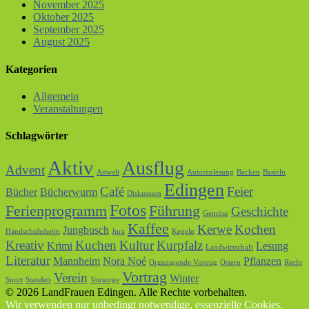
November 2025
Oktober 2025
September 2025
August 2025
Kategorien
Allgemein
Veranstaltungen
Schlagwörter
Aktiv
Ausflug
Advent
Anwalt
Autorenlesung
Backen
Basteln
Edingen
Café
Feier
Bücher
Bücherwurm
Diskussion
Fotos
Ferienprogramm
Führung
Geschichte
Gemüse
Kaffee
Kerwe
Kochen
Jungbusch
Handschuhsheim
Jura
Kegeln
Kreativ
Kuchen
Kultur
Kurpfalz
Krimi
Lesung
Landwirtschaft
Literatur
Mannheim
Nora Noé
Pflanzen
Organspende Vortrag
Ostern
Recht
Vortrag
Verein
Winter
Sport
Stauden
Vorsorge
© 2026 LandFrauen Edingen. Alle Rechte vorbehalten.
Wir verwenden nur unbedingt notwendige, essenzielle Cookies.