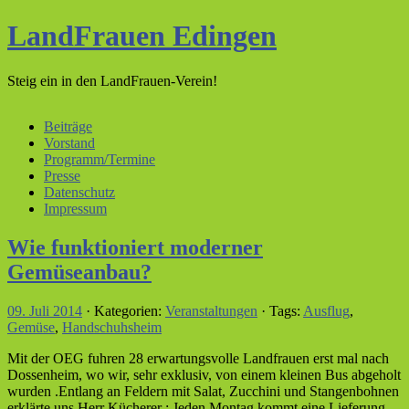
LandFrauen Edingen
Steig ein in den LandFrauen-Verein!
Beiträge
Vorstand
Programm/Termine
Presse
Datenschutz
Impressum
Wie funktioniert moderner
Gemüseanbau?
09. Juli 2014
· Kategorien:
Veranstaltungen
· Tags:
Ausflug
,
Gemüse
,
Handschuhsheim
Mit der OEG fuhren 28 erwartungsvolle Landfrauen erst mal nach
Dossenheim, wo wir, sehr exklusiv, von einem kleinen Bus abgeholt
wurden .Entlang an Feldern mit Salat, Zucchini und Stangenbohnen
erklärte uns Herr Kücherer : Jeden Montag kommt eine Lieferung