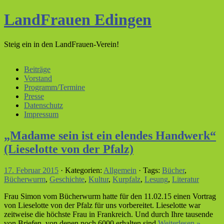
LandFrauen Edingen
Steig ein in den LandFrauen-Verein!
Beiträge
Vorstand
Programm/Termine
Presse
Datenschutz
Impressum
„Madame sein ist ein elendes Handwerk“
(Lieselotte von der Pfalz)
17. Februar 2015
· Kategorien:
Allgemein
· Tags:
Bücher
,
Bücherwurm
,
Geschichte
,
Kultur
,
Kurpfalz
,
Lesung
,
Literatur
Frau Simon vom Bücherwurm hatte für den 11.02.15 einen Vortrag
von Lieselotte von der Pfalz für uns vorbereitet. Lieselotte war
zeitweise die höchste Frau in Frankreich. Und durch Ihre tausende
von Briefen, von denen noch 6000 erhalten sind
Weiterlesen »