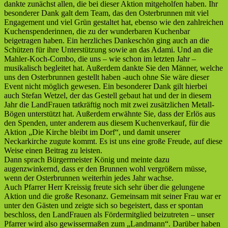
dankte zunächst allen, die bei dieser Aktion mitgeholfen haben. Ihr
besonderer Dank galt dem Team, das den Osterbrunnen mit viel
Engagement und viel Grün gestaltet hat, ebenso wie den zahlreichen
Kuchenspenderinnen, die zu der wunderbaren Kuchenbar
beigetragen haben. Ein herzliches Dankeschön ging auch an die
Schützen für ihre Unterstützung sowie an das Adami. Und an die
Mahler-Koch-Combo, die uns – wie schon im letzten Jahr –
musikalisch begleitet hat. Außerdem dankte Sie den Männer, welche
uns den Osterbrunnen gestellt haben -auch ohne Sie wäre dieser
Event nicht möglich gewesen. Ein besonderer Dank gilt hierbei
auch Stefan Wetzel, der das Gestell gebaut hat und der in diesem
Jahr die LandFrauen tatkräftig noch mit zwei zusätzlichen Metall-
Bögen unterstützt hat. Außerdem erwähnte Sie, dass der Erlös aus
den Spenden, unter anderem aus diesem Kuchenverkauf, für die
Aktion „Die Kirche bleibt im Dorf“, und damit unserer
Neckarkirche zugute kommt. Es ist uns eine große Freude, auf diese
Weise einen Beitrag zu leisten.
Dann sprach Bürgermeister König und meinte dazu
augenzwinkernd, dass er den Brunnen wohl vergrößern müsse,
wenn der Osterbrunnen weiterhin jedes Jahr wachse.
Auch Pfarrer Herr Kreissig freute sich sehr über die gelungene
Aktion und die große Resonanz. Gemeinsam mit seiner Frau war er
unter den Gästen und zeigte sich so begeistert, dass er spontan
beschloss, den LandFrauen als Fördermitglied beizutreten – unser
Pfarrer wird also gewissermaßen zum „Landmann“. Darüber haben