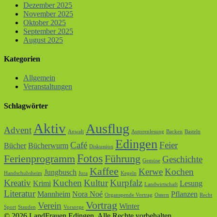
Dezember 2025
November 2025
Oktober 2025
September 2025
August 2025
Kategorien
Allgemein
Veranstaltungen
Schlagwörter
Aktiv
Ausflug
Advent
Anwalt
Autorenlesung
Backen
Basteln
Edingen
Café
Feier
Bücher
Bücherwurm
Diskussion
Fotos
Ferienprogramm
Führung
Geschichte
Gemüse
Kaffee
Kerwe
Kochen
Jungbusch
Handschuhsheim
Jura
Kegeln
Kreativ
Kuchen
Kultur
Kurpfalz
Krimi
Lesung
Landwirtschaft
Literatur
Mannheim
Nora Noé
Pflanzen
Organspende Vortrag
Ostern
Recht
Vortrag
Verein
Winter
Sport
Stauden
Vorsorge
© 2026 LandFrauen Edingen. Alle Rechte vorbehalten.