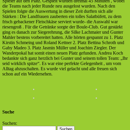
Spieler auf den Platz. Gespielt wurden dreimal 45 Minuten , wobei
die Teams nach jeder Runde neu ausgelost wurden. Nach den
Spielen folgte die Auswertung in dieser Zeit durften sich alle
Stärken : Die Landfrauen zauberten ein tolles Salatbüfett, zu dem
frisch gebackener Fleischkäse serviert wurde- die Auswahl war
riesengroß . Für die Getränke sorgte der Boule-Club. Gut gestärkt
ging es danach zur Siegerehrung, die Silke Lachmaier und Gunter
Mahler bestens vorbereitet hatten. Alle hörten gespannt zu 1. Platz
Kirstin Schmeing und Roland Kettner 2. Platz Bettina Schroth und
Gaby Madeo 3. Platz Jasmin Müller und Joachim Ziegler. Der
Wanderpokal hat somit einen neuen Platz gefunden. Andrea Koch
bedankte sich ganz herzlich bei Gunter und seinem tollen Team: „Ihr
seid wirklich spitze“. Es war eine perfekte Gelegenheit , um vom
Alltag abzuschalten. Es wurde viel gelacht und alle freuen sich
schon auf ein Wiedersehen.
Suche
Suchen: