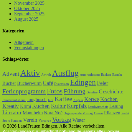
November 2025
Oktober 2025
September 2025
August 2025
Kategorien
Allgemein
Veranstaltungen
Schlagwörter
Aktiv
Ausflug
Advent
Anwalt
Autorenlesung
Backen
Basteln
Edingen
Café
Feier
Bücher
Bücherwurm
Diskussion
Fotos
Ferienprogramm
Führung
Geschichte
Gemüse
Kaffee
Kerwe
Kochen
Jungbusch
Handschuhsheim
Jura
Kegeln
Kreativ
Kuchen
Kultur
Kurpfalz
Krimi
Lesung
Landwirtschaft
Literatur
Mannheim
Nora Noé
Pflanzen
Organspende Vortrag
Ostern
Recht
Vortrag
Verein
Winter
Sport
Stauden
Vorsorge
© 2026 LandFrauen Edingen. Alle Rechte vorbehalten.
Wir verwenden nur unbedingt notwendige, essenzielle Cookies.