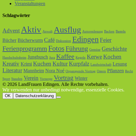
Veranstaltungen
Schlagwörter
Aktiv
Ausflug
Advent
Anwalt
Autorenlesung
Backen
Basteln
Edingen
Café
Feier
Bücher
Bücherwurm
Diskussion
Fotos
Ferienprogramm
Führung
Geschichte
Gemüse
Kaffee
Kerwe
Kochen
Jungbusch
Handschuhsheim
Jura
Kegeln
Kreativ
Kuchen
Kultur
Kurpfalz
Krimi
Lesung
Landwirtschaft
Literatur
Mannheim
Nora Noé
Pflanzen
Organspende Vortrag
Ostern
Recht
Vortrag
Verein
Winter
Sport
Stauden
Vorsorge
© 2026 LandFrauen Edingen. Alle Rechte vorbehalten.
Wir verwenden nur unbedingt notwendige, essenzielle Cookies.
OK
Datenschutzerklärung