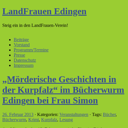
LandFrauen Edingen
Steig ein in den LandFrauen-Verein!
Beiträge
Vorstand
Programm/Termine
Presse
Datenschutz
Impressum
„Mörderische Geschichten in
der Kurpfalz“ im Bücherwurm
Edingen bei Frau Simon
26. Februar 2013
· Kategorien:
Veranstaltungen
· Tags:
Bücher
,
Bücherwurm
,
Krimi
,
Kurpfalz
,
Lesung