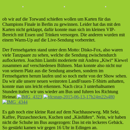
ob wir auf die Torwand schießen wollen um Karten für das
Champions Finale in Berlin zu gewinnen. Leider hat das mit den
Karten nicht geklappt, dafür konnte man sich im kleinen VIP-
Bereich mit Essen und Trinken versorgen. Die anderen wurden mit
einem Warm-Up auf die Live-Sendung vorbereitet.
Der Fernsehgarten stand unter dem Motto: Disko-Fox, also waren
viele Tanzpaare zu sehen, welche die Sendung zwischendurch
auflockerten. Joachim Llambi moderierte mit Andrea „Kiwi“ Kiewel
zusammen auf verschiedenen Bühnen. Man konnte also nicht nur
von seinem Platz aus die Sendung ansehen, sondern im
Fernsehgarten herum laufen und so noch mehr von der Show sehen.
Da wir alle unsere neuen weinroten LandFrauen-T-Shirts anhatten,
konnte man uns leicht erkennen. Nach circa 3 unterhaltsamen
Stunden trafen wir uns wieder am Bus und fuhren los Richtung
Heimat.
Es gab noch eine kleine Rast auf dem Nachhauseweg. Mit Sekt,
Kaffee, Pizzaschnecken, Kuchen und „Käsfüßen“. Nein, wir haben
nicht die Schuhe im Bus ausgezogen: Das ist ein leckeres Gebäck.
So gestärkt kamen wir gegen 16 Uhr in Edingen an.