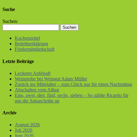
Suche
Suchen:
Kuchenzettel
Beitrittserklärung
Fördermitgliedschaft
Letzte Beiträge
Leckerer Apfelsaft
Weinprobe bei Weingut Adam Müller
Zurück ins Mittelalter – zum Glück nur für einen Nachmittag
Abschalten vom Alltag
Eins, zwei, drei, fünf, sechs, sieben – So zählte Ricardo für
uns die Salsaschritte an
Archiv
August 2026
Juli 2026
Juni 2026