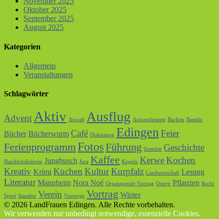
November 2025
Oktober 2025
September 2025
August 2025
Kategorien
Allgemein
Veranstaltungen
Schlagwörter
Aktiv
Ausflug
Advent
Anwalt
Autorenlesung
Backen
Basteln
Edingen
Café
Feier
Bücher
Bücherwurm
Diskussion
Fotos
Ferienprogramm
Führung
Geschichte
Gemüse
Kaffee
Kerwe
Kochen
Jungbusch
Handschuhsheim
Jura
Kegeln
Kreativ
Kuchen
Kultur
Kurpfalz
Krimi
Lesung
Landwirtschaft
Literatur
Mannheim
Nora Noé
Pflanzen
Organspende Vortrag
Ostern
Recht
Vortrag
Verein
Winter
Sport
Stauden
Vorsorge
© 2026 LandFrauen Edingen. Alle Rechte vorbehalten.
Wir verwenden nur unbedingt notwendige, essenzielle Cookies.