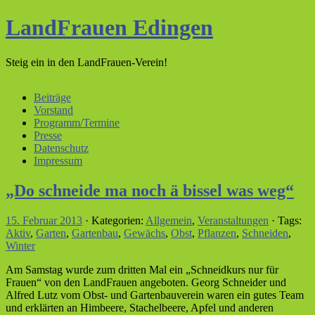
LandFrauen Edingen
Steig ein in den LandFrauen-Verein!
Beiträge
Vorstand
Programm/Termine
Presse
Datenschutz
Impressum
„Do schneide ma noch ä bissel was weg“
15. Februar 2013
· Kategorien:
Allgemein
,
Veranstaltungen
· Tags:
Aktiv
,
Garten
,
Gartenbau
,
Gewächs
,
Obst
,
Pflanzen
,
Schneiden
,
Winter
Am Samstag wurde zum dritten Mal ein „Schneidkurs nur für
Frauen“ von den LandFrauen angeboten. Georg Schneider und
Alfred Lutz vom Obst- und Gartenbauverein waren ein gutes Team
und erklärten an Himbeere, Stachelbeere, Apfel und anderen